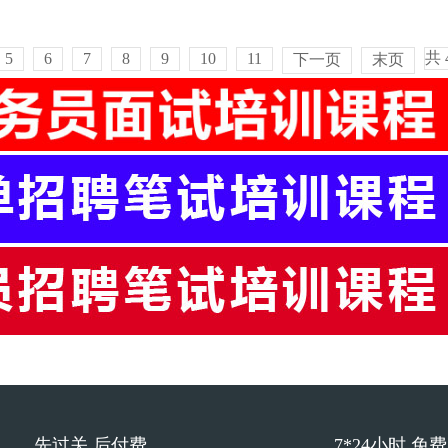
共
5
6
7
8
9
10
11
下一页
末页
先过关 后付费
7*24小时 免