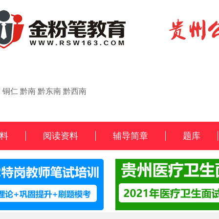
节
铜仁
黔南
黔东南
黔西南
料
阅读资料
辅导简章
题库