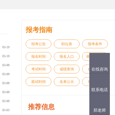
报考指南
招考公告
职位表
报考条件
03-19
03-19
报名时间
报名入口
准考证打印
03-09
在线咨询
考试时间
成绩查询
成绩排名
03-09
面试时间
名单公示
资格审查
03-09
联系电话
03-09
03-09
推荐信息
郑老师
03-03