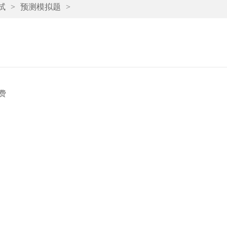
试
>
预测模拟题
>
费