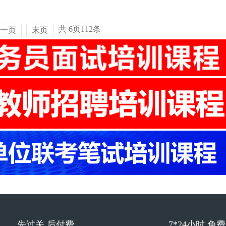
共
6
页
112
条
一页
末页
先过关 后付费
7*24小时 免