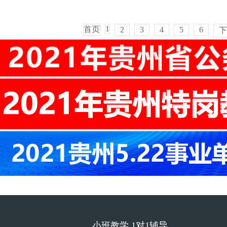
1
首页
2
3
4
5
6
下
小班教学 1对1辅导