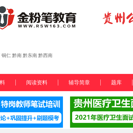
节
铜仁
黔南
黔东南
黔西南
料
阅读资料
辅导简章
题库