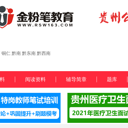
节
铜仁
黔南
黔东南
黔西南
料
阅读资料
辅导简章
题库