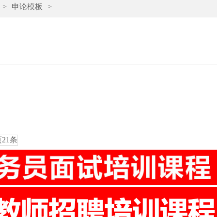
>
申论模板
>
页
21
条