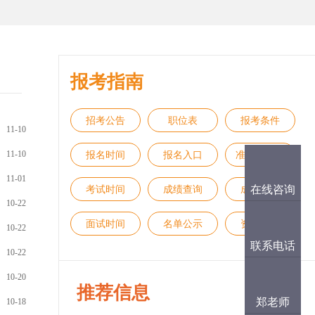
报考指南
招考公告
职位表
报考条件
11-10
11-10
报名时间
报名入口
准考证打印
11-01
在线咨询
考试时间
成绩查询
成绩排名
10-22
面试时间
名单公示
资格审查
10-22
联系电话
10-22
10-20
推荐信息
郑老师
10-18