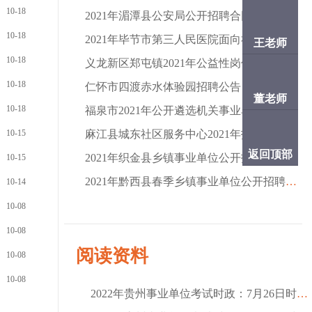
10-18
2021年湄潭县公安局公开招聘合同制警务辅助人员
10-18
2021年毕节市第三人民医院面向社会公开招聘编外
王老师
10-18
义龙新区郑屯镇2021年公益性岗位人员招聘公告
10-18
仁怀市四渡赤水体验园招聘公告（19名|报名截止
董老师
10-18
福泉市2021年公开遴选机关事业单位工作人员 现场
10-15
麻江县城东社区服务中心2021年招聘社区六大员、
返回顶部
2021年织金县乡镇事业单位公开招聘应征入伍大学
10-15
2021年黔西县春季乡镇事业单位公开招聘应征入伍
10-14
10-08
10-08
阅读资料
10-08
10-08
2022年贵州事业单位考试时政：7月26日时政热点