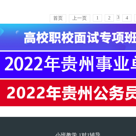
3
1
2
4
首页
上一页
小班教学 1对1辅导