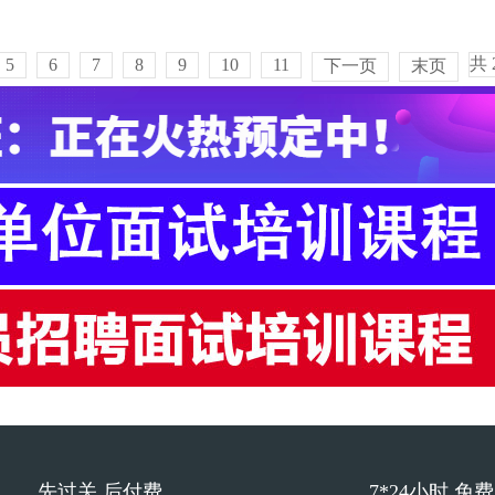
共
5
6
7
8
9
10
11
下一页
末页
先过关 后付费
7*24小时 免