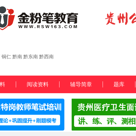
节
铜仁
黔南
黔东南
黔西南
料
阅读资料
辅导简章
题库